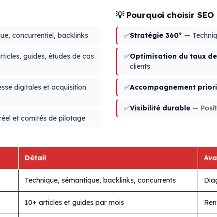
💡 Pourquoi choisir SE
e, concurrentiel, backlinks
✅
Stratégie 360°
— Techniqu
ticles, guides, études de cas
✅
Optimisation du taux de
clients
se digitales et acquisition
✅
Accompagnement priori
✅
Visibilité durable
— Posit
el et comités de pilotage
Détail
Ava
Technique, sémantique, backlinks, concurrents
Diag
10+ articles et guides par mois
Ren