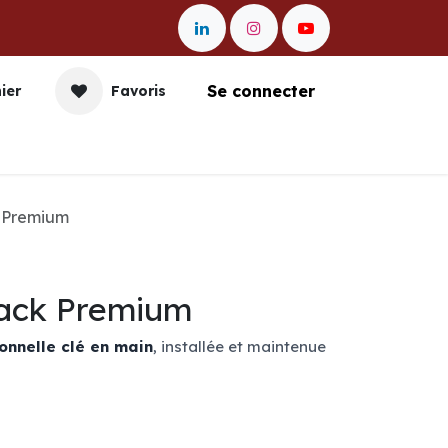
Se connecter
ier
Favoris
nication
Impression
Gestion et Data
Entr
k Premium
Pack Premium
onnelle clé en main
, installée et maintenue