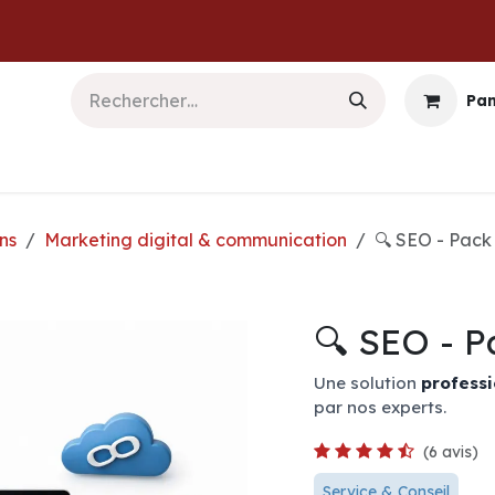
Pan
b & Logiciels
Informatique
Sécurité
Commu
ns
Marketing digital & communication
🔍 SEO - Pac
🔍 SEO - 
Une solution
professi
par nos experts.
(6 avis)
Service & Conseil