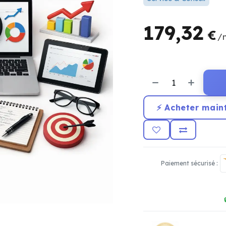
179,32
€
/
⚡ Acheter main
Paiement sécurisé :