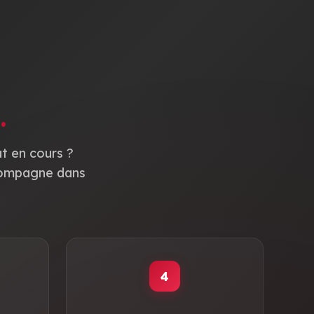
.
t en cours ?
compagne dans
4