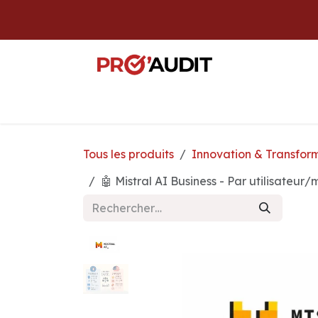
Se rendre au contenu
Boutique
Diagnostic IT
Audit
We
Tous les produits
Innovation & Transform
🤖 Mistral AI Business - Par utilisateur/