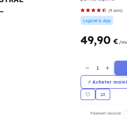
(9 avis)
Logiciel & App
49,90
€
/m
⚡ Acheter main
Paiement sécurisé :