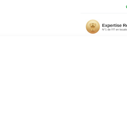
49,90 €
✅
🤖 Mistral AI Business - Par utilisateur/mois
SOUSCR
/mois
Conditions générales
*Photo non contractuelle
tilisateur/mois
nce artificielle accessible et performante. Libérez le poten