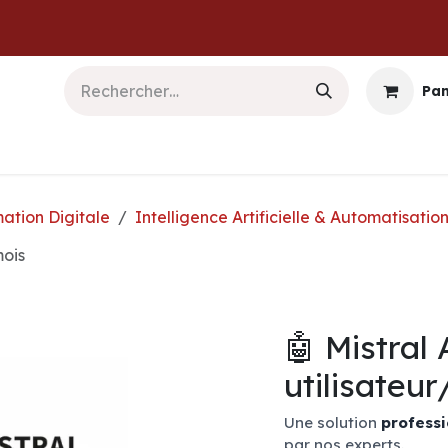
Pan
b & Logiciels
Informatique
Sécurité
Commu
ation Digitale
Intelligence Artificielle & Automatisatio
mois
🤖 Mistral
utilisateu
Une solution
professi
par nos experts.