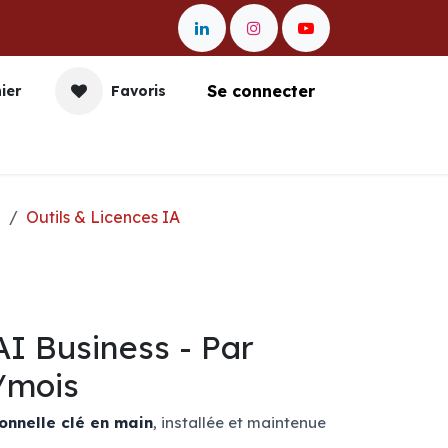
Se connecter
ier
Favoris
nication
Impression
Gestion et Data
Entr
n
Outils & Licences IA
 AI Business - Par
r/mois
onnelle clé en main
, installée et maintenue