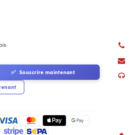
ois
✅
Souscrire maintenant
tenant