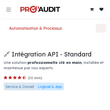
Se rendre au contenu
Automatisation & Processus