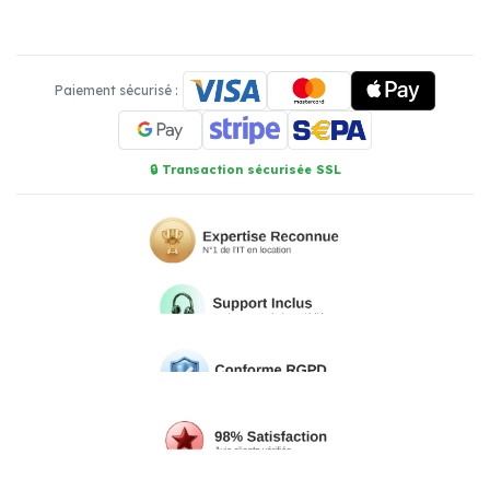
🔗 Intégration API - Standard
Une solution
professionnelle clé en main
, installée et
maintenue par nos experts.
(10 avis)
Service & Conseil
Logiciel & App
1 790,00