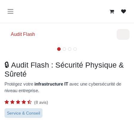
Se rendre au contenu
Audit Flash
Audit Flash
Audit Flash
🔒 Audit Flash : Sécurité Physique &
Sûreté
Protégez votre
infrastructure IT
avec une cybersécurité de
niveau entreprise.
(8 avis)
Service & Conseil
0,00
150,00
€