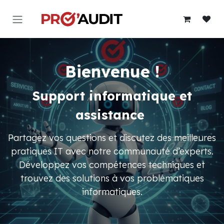
Se rendre au contenu
Bienvenue !
Support informatique et
assistance
Partagez vos questions et discutez des meilleures
pratiques IT avec notre communauté d’experts.
Développez vos compétences techniques et
trouvez des solutions à vos problématiques
informatiques.