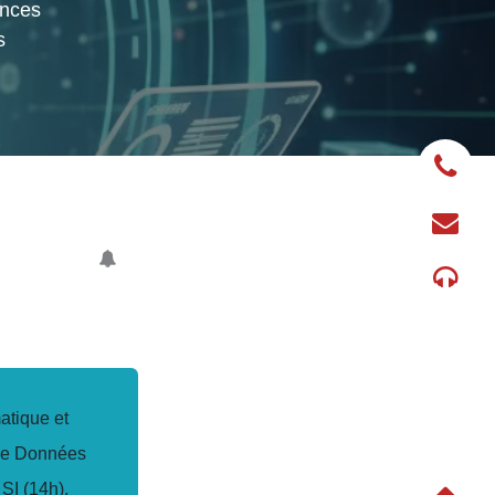
s
 informatique et
Bases de Données
n des SI (14h),