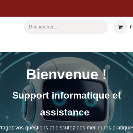
Pan
b & Logiciels
Informatique
Sécurité
Commu
Bienvenue !
Support informatique et
assistance
agez vos questions et discutez des meilleures pratiqu