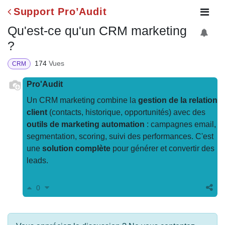
Support Pro’Audit
Qu'est-ce qu'un CRM
marketing ?
174
Vues
CRM
Pro'Audit
Un CRM marketing combine la
gestion de la
relation client
(contacts, historique,
opportunités) avec des
outils de marketing
automation
: campagnes email, segmentation,
scoring, suivi des performances. C'est une
solution complète
pour générer et convertir
des leads.
0