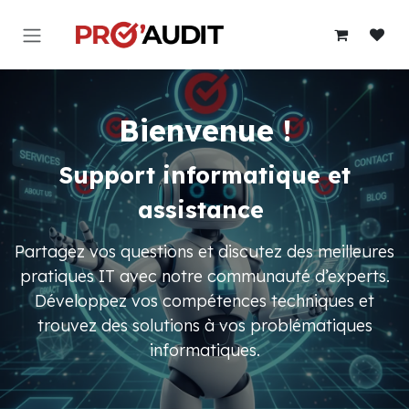
Se rendre au contenu
Bienvenue !
Support informatique et
assistance
Partagez vos questions et discutez des meilleures
pratiques IT avec notre communauté d’experts.
Développez vos compétences techniques et
trouvez des solutions à vos problématiques
informatiques.