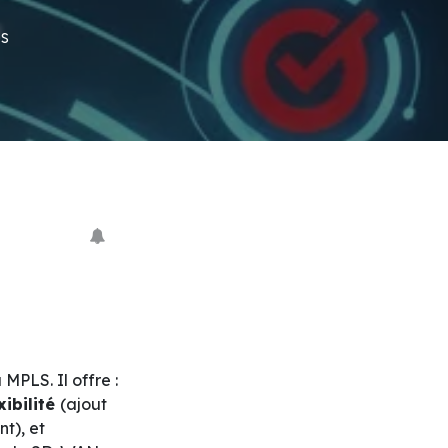
s
MPLS. Il offre :
xibilité
(ajout
nt), et