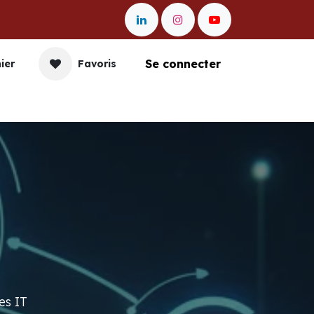
Se connecter
ier
Favoris
nication
Impression
Gestion et Data
Entr
es IT