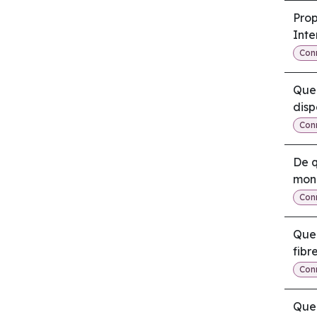
Prop
Inte
Conn
Que 
disp
Conn
De q
mon 
Conn
Quel
fibr
Conn
Quel