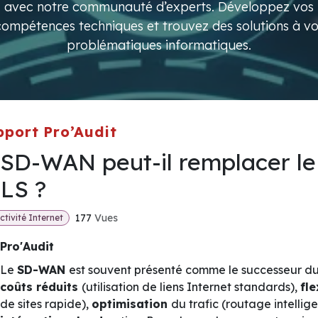
avec notre communauté d’experts. Développez vos
compétences techniques et trouvez des solutions à vo
problématiques informatiques.
pport Pro’Audit
 SD-WAN peut-il remplacer le
LS ?
177
Vues
tivité Internet
Pro'Audit
Le
SD-WAN
est souvent présenté comme le successeur du 
coûts réduits
(utilisation de liens Internet standards),
fle
de sites rapide),
optimisation
du trafic (routage intellige