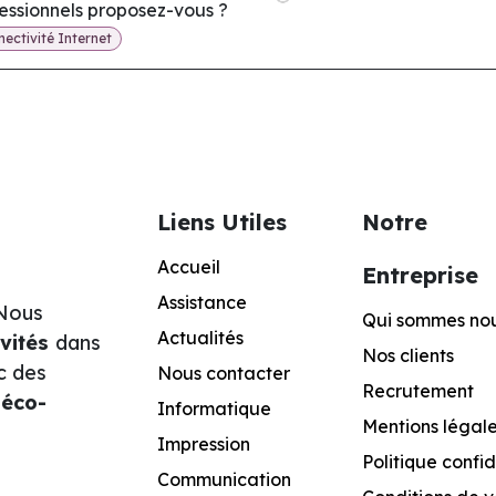
essionnels proposez-vous ?
ectivité Internet
Liens Utiles
Notre
Accueil
Entreprise
Assistance
 Nous
Qui sommes no
Actualités
ivités
dans
Nos clients
c des
Nous contacter
Recrutement
éco-
Informatique
Mentions légal
Impression
Po
litique confid
Communication