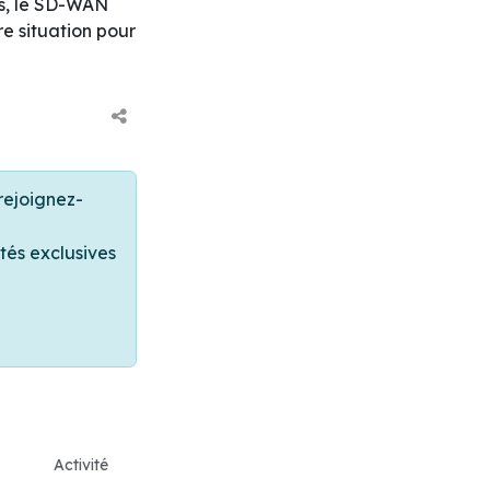
es, le SD-WAN
 situation pour
rejoignez-
tés exclusives
Activité