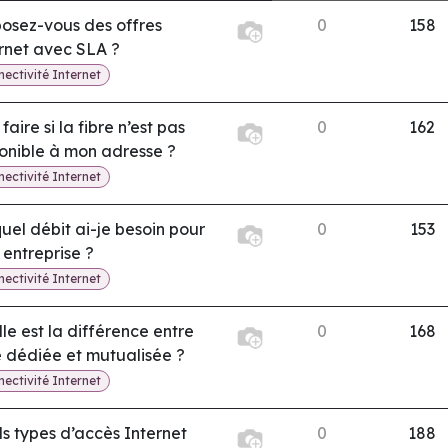
osez-vous des offres
0
158
rnet avec SLA ?
ectivité Internet
faire si la fibre n’est pas
0
162
onible à mon adresse ?
ectivité Internet
uel débit ai-je besoin pour
0
153
entreprise ?
ectivité Internet
le est la différence entre
0
168
e dédiée et mutualisée ?
ectivité Internet
s types d’accès Internet
0
188