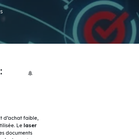
s
:
t d’achat faible,
tilisée. Le
laser
 les documents