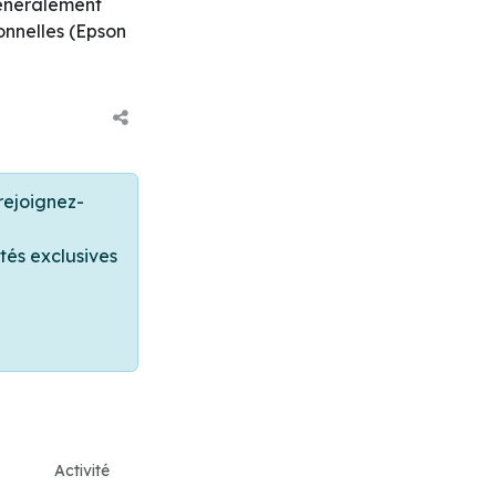
énéralement
onnelles (Epson
rejoignez-
tés exclusives
Activité