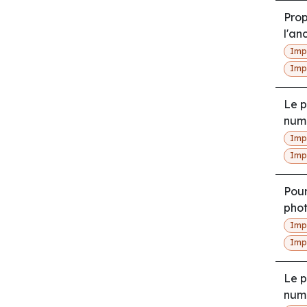
Prop
l'an
Imp
Imp
Le p
numé
Imp
Imp
Pour
phot
Imp
Imp
Le p
numé