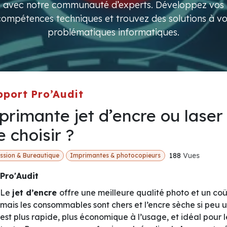
avec notre communauté d’experts. Développez vos
compétences techniques et trouvez des solutions à vo
problématiques informatiques.
pport Pro’Audit
rimante jet d’encre ou laser 
 choisir ?
188
Vues
ssion & Bureautique
Imprimantes & photocopieurs
Pro'Audit
Le
jet d’encre
offre une meilleure qualité photo et un coû
mais les consommables sont chers et l’encre sèche si peu u
est plus rapide, plus économique à l’usage, et idéal pour