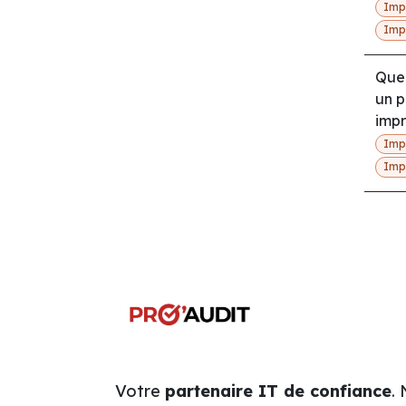
Imp
Imp
Quel
un p
impr
Imp
Imp
Votre
partenaire IT de confiance
.