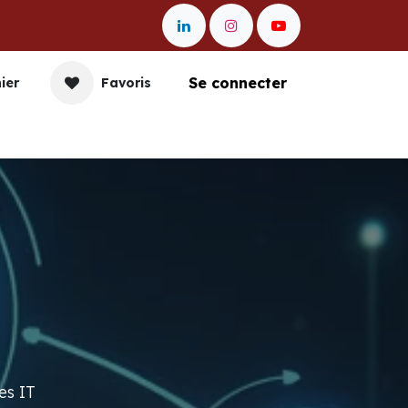
Se connecter
ier
Favoris
nication
Impression
Gestion et Data
Entr
es IT