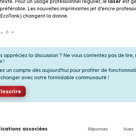
texte. Pour un usage professionnel régulier, le
laser
est g
préférable. Les nouvelles imprimantes jet d’encre professi
EcoTank) changent la donne.
0
s appréciez la discussion ? Ne vous contentez pas de lire, 
s !
ez un compte dès aujourd'hui pour profiter de fonctionnali
échanger avec notre formidable communauté !
'inscrire
lications associées
Réponses
Vues