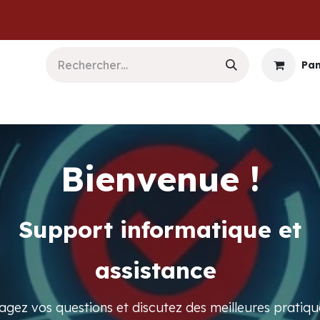
Pan
b & Logiciels
Informatique
Sécurité
Commu
Bienvenue !
Support informatique et
assistance
agez vos questions et discutez des meilleures pratiqu