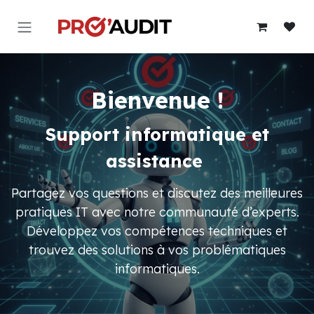
Se rendre au contenu
Bienvenue !
Support informatique et
assistance
Partagez vos questions et discutez des meilleures
pratiques IT avec notre communauté d’experts.
Développez vos compétences techniques et
trouvez des solutions à vos problématiques
informatiques.