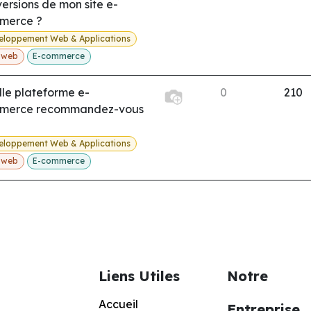
ersions de mon site e-
merce ?
eloppement Web & Applications
e web
E-commerce
le plateforme e-
0
210
merce recommandez-vous
eloppement Web & Applications
e web
E-commerce
Liens Utiles
Notre
Accueil
Entreprise