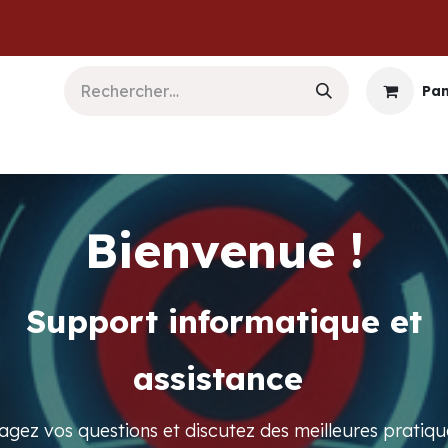
Pan
b & Logiciels
Informatique
Sécurité
Commu
Bienvenue !
Support informatique et
assistance
agez vos questions et discutez des meilleures pratiqu