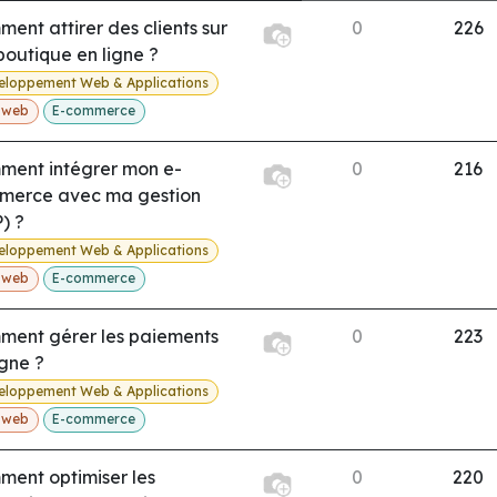
ent attirer des clients sur
0
226
outique en ligne ?
eloppement Web & Applications
e web
E-commerce
ment intégrer mon e-
0
216
merce avec ma gestion
) ?
eloppement Web & Applications
e web
E-commerce
ment gérer les paiements
0
223
igne ?
eloppement Web & Applications
e web
E-commerce
ent optimiser les
0
220