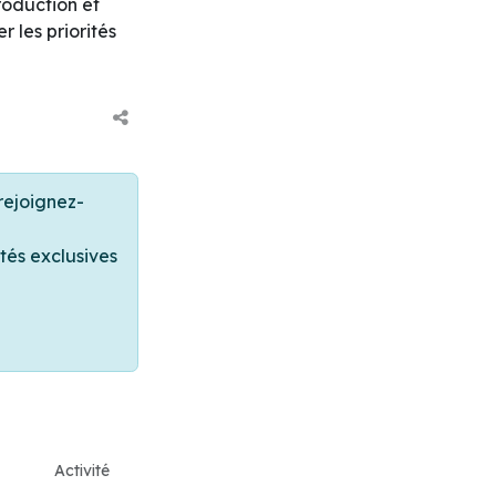
roduction et
r les priorités
rejoignez-
tés exclusives
Activité