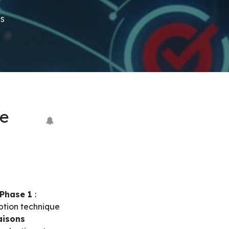
s
de
Phase 1
:
ption technique
aisons