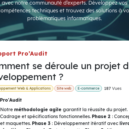
avec notre communauté d’experts. Développez vos
compétences techniques et trouvez des solutions à vo
problématiques informatiques.
pport Pro’Audit
mment se déroule un projet 
veloppement ?
187
Vues
oppement Web & Applications
Site web
E-commerce
Pro'Audit
Notre
méthodologie agile
garantit la réussite du projet.
Cadrage et spécifications fonctionnelles.
Phase 2
: Conce
et maquettes.
Phase 3
: Développement itératif avec
livr