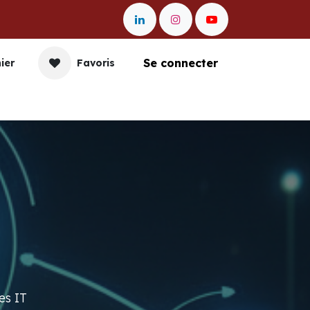
Se connecter
ier
Favoris
nication
Impression
Gestion et Data
Entr
es IT