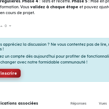
régulières
.
Phase 4
: Tests et recette.
Phase 5
: Mise en p
formation. Vous
validez à chaque étape
et pouvez ajuste
en cours de projet.
0
s appréciez la discussion ? Ne vous contentez pas de lire, 
s !
ez un compte dès aujourd'hui pour profiter de fonctionnali
échanger avec notre formidable communauté !
'inscrire
lications associées
Réponses
Vues