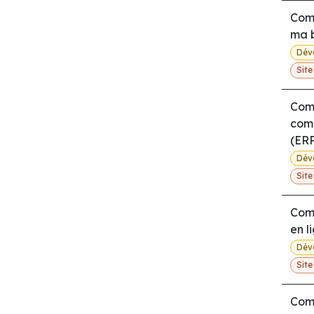
Comm
ma b
Dév
Sit
Com
com
(ERP
Dév
Sit
Com
en l
Dév
Sit
Comm